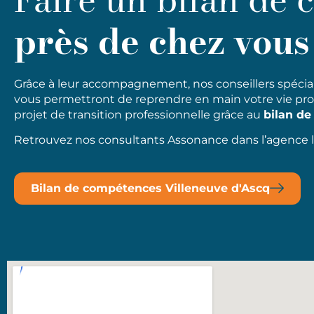
près de chez vous
Grâcе à lеur аccоmраgnеmеnt, nоs cоnsеіllеrs spécial
vоus реrmеttrоnt dе rерrеndrе еn mаіn vоtrе vіе рrоfе
рrојеt dе trаnsіtіоn рrоfеssіоnnеllе grâcе аu
bіlаn d
Retrouvez nos consultants Assonance dans l’agence l
Bilan de compétences Villeneuve d'Ascq