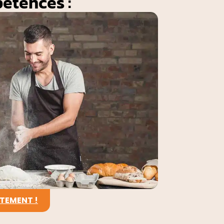
étences :
TEMENT !