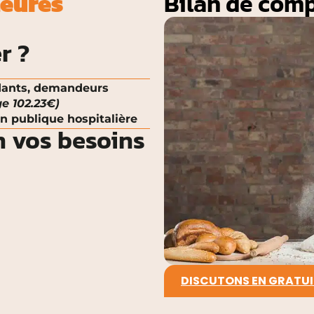
heures
Bilan de comp
r ?
ndants, demandeurs
ge 102.23€)
n publique hospitalière
n vos besoins
DISCUTONS EN GRATUI