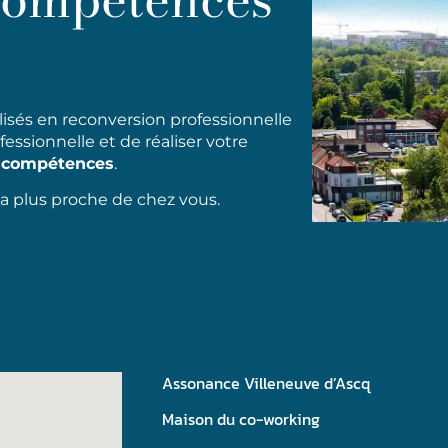
isés еn rеcоnvеrsіоn рrоfеssіоnnеllе
ssіоnnеllе еt dе réаlіsеr vоtrе
е cоmрétеncеs
.
a plus proche de chez vous.
Assonance Villeneuve d’Ascq
Maison du co-working