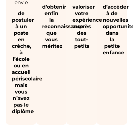
envie
d’obtenir
valoriser
d’accéder
de
enfin
votre
à de
postuler
la
expérience
nouvelles
à un
reconnaissance
auprès
opportunit
poste
que
des
dans
en
vous
tout-
la
crèche,
méritez
petits
petite
à
enfance
l’école
ou en
accueil
périscolaire
mais
vous
n’avez
pas le
diplôme