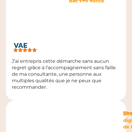
Bac Pro Vente
VAE
J’ai entrepris cette démarche sans aucun
regret grâce à l’accompagnement sans faille
de ma consultante, une personne aux
multiples qualités que je ne peux que
recommander.
Dim
BTS
dig
de 