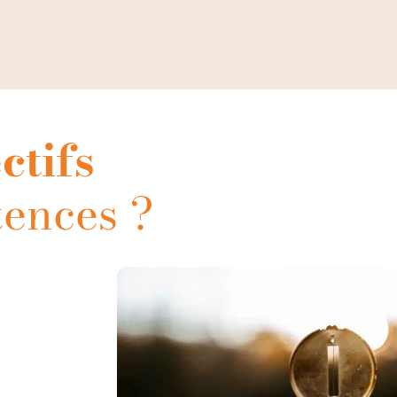
ctifs
tences ?