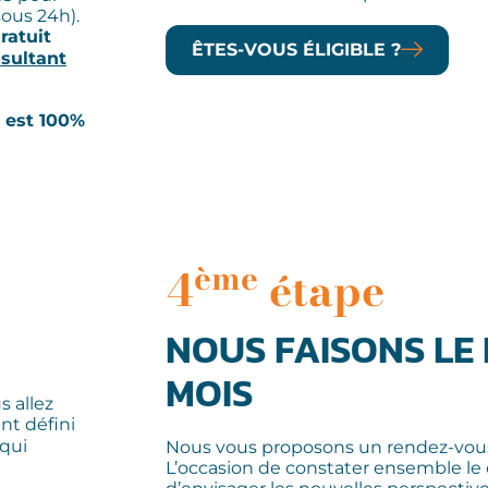
ous 24h).
ratuit
ÊTES-VOUS ÉLIGIBLE ?
sultant
 est 100%
ème
4
étape
NOUS FAISONS LE 
MOIS
s allez
t défini
 qui
Nous vous proposons un rendez-vous 
L’occasion de constater ensemble le