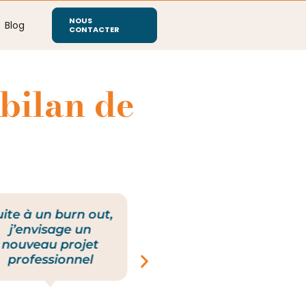
NOUS
Blog
CONTACTER
bilan de
uite à un burn out,
C’est le moment de
j’envisage un
faire un point sur
nouveau projet
ma carrière
professionnel
professionnelle