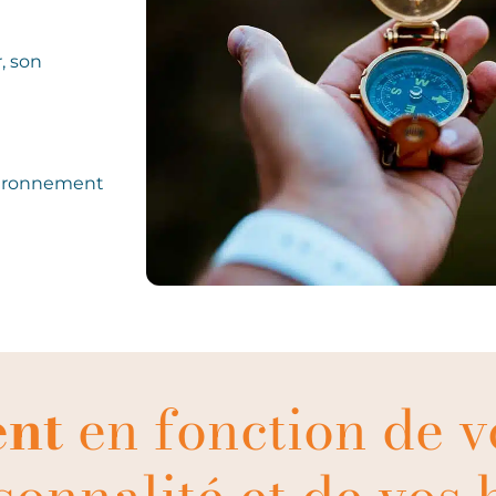
, son
nvironnement
ent
en fonction de v