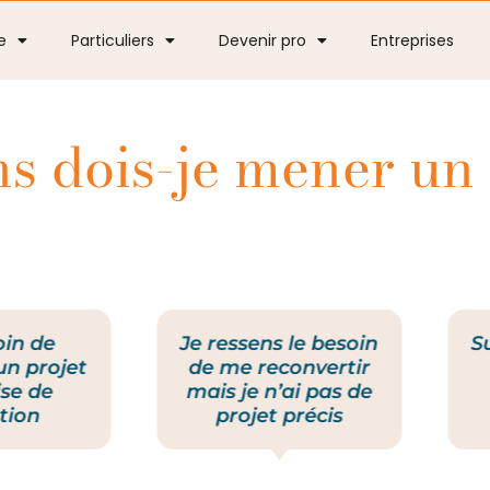
e
Particuliers
Devenir pro
Entreprises
ns dois-je mener un
oin de
Je ressens le besoin
S
un projet
de me reconvertir
ise de
mais je n’ai pas de
tion
projet précis