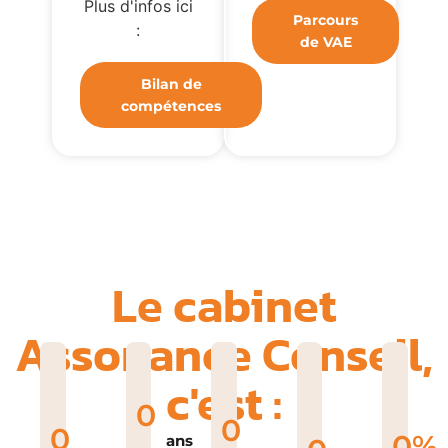
Plus d'infos ici
Parcours
:
de VAE
Bilan de
compétences
Le cabinet
Assonance Conseil,
c'est :
0
0
0
0
%
ans