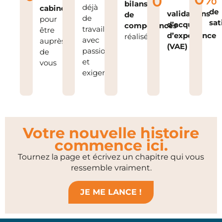
0
bilans
déjà
cabinets
de
validations
de
de
pour
sat
d’acquis
compétences
travail
être
d’expérience
réalisés
avec
auprès
(VAE)
passion
de
et
vous
exigence
Votre nouvelle histoire
commence ici.
Tournez la page et écrivez un chapitre qui vous
ressemble vraiment.
JE ME LANCE !