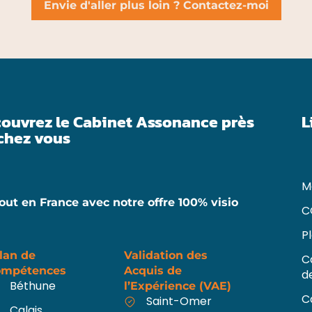
Envie d'aller plus loin ? Contactez-moi
ouvrez le Cabinet Assonance près
L
chez vous
M
out en France avec notre offre 100% visio
C
P
lan de
Validation des
C
ompétences
Acquis de
d
Béthune
l’Expérience (VAE)
C
Saint-Omer
Calais