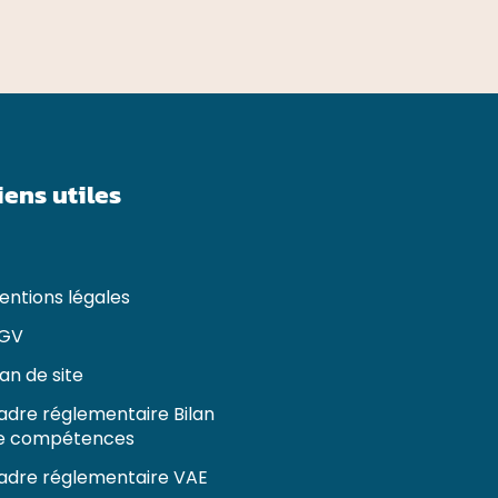
iens utiles
entions légales
GV
lan de site
adre réglementaire Bilan
e compétences
adre réglementaire VAE