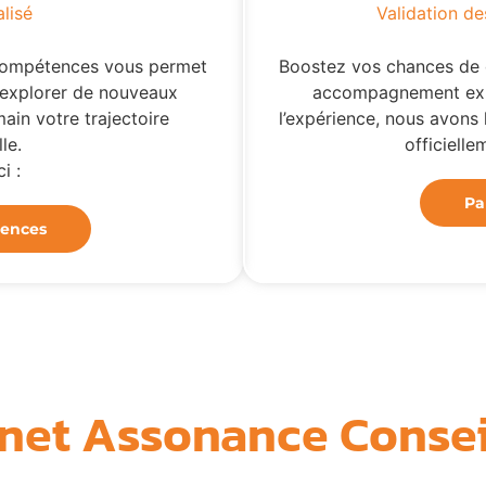
lisé
Validation de
e compétences vous permet
Boostez vos chances de 
'explorer de nouveaux
accompagnement exp
ain votre trajectoire
l’expérience, nous avons 
le.
officiellem
i :
Pa
tences
net Assonance Conseil,