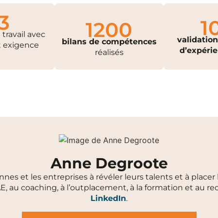
3
1
1200
travail avec
validation
bilans de compétences
t exigence
d’expérie
réalisés
Anne Degroote
s et les entreprises à révéler leurs talents et à place
E, au coaching, à l’outplacement, à la formation et au 
LinkedIn
.