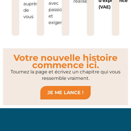
d’expérience
réalisés
avec
auprès
(VAE)
passion
de
et
vous
exigence
Votre nouvelle histoire
commence ici.
Tournez la page et écrivez un chapitre qui vous
ressemble vraiment.
JE ME LANCE !