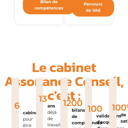
Bilan de
Parcours
compétences
de VAE
Le cabinet
Assonance Conseil,
c'est :
13
1200
6
100
ans
100
bilans
déjà
cabinets
de
validations
de
de
pour
sat
d’acquis
compétences
travail
être