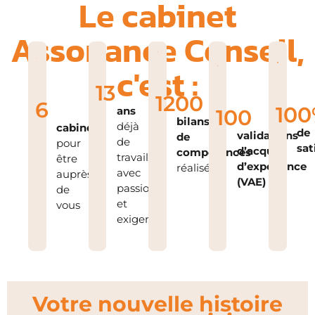
Le cabinet
Assonance Conseil,
c'est :
13
1200
6
100
ans
100
bilans
déjà
cabinets
de
validations
de
de
pour
sat
d’acquis
compétences
travail
être
d’expérience
réalisés
avec
auprès
(VAE)
passion
de
et
vous
exigence
Votre nouvelle histoire