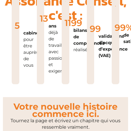
Assonance Conseil,
c'est :
13
1200
6
100
ans
100
bilans
déjà
cabinets
de
validations
de
de
pour
sat
d’acquis
compétences
travail
être
d’expérience
réalisés
avec
auprès
(VAE)
passion
de
et
vous
exigence
Votre nouvelle histoire
commence ici.
Tournez la page et écrivez un chapitre qui vous
ressemble vraiment.